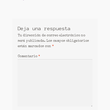
Mi cuenta
de
Patrones
entradas
Aplique chica
Deja una respuesta
Cesta de ganchillo.
Tu dirección de correo electrónico no
será publicada.
Los campos obligatorios
Tienda
están marcados con
*
Comentario
*