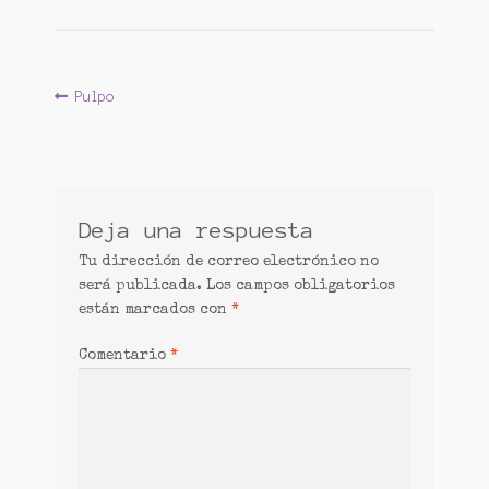
Contacto
Forma de pago
Navegación
Anterior:
Pulpo
Lanas
de
Mi cuenta
entradas
Patrones
Deja una respuesta
Aplique chica
Tu dirección de correo electrónico no
será publicada.
Los campos obligatorios
Cesta de ganchillo.
están marcados con
*
Tienda
Comentario
*