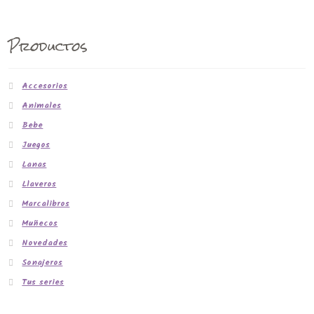
Productos
Accesorios
Animales
Bebe
Juegos
Lanas
Llaveros
Marcalibros
Muñecos
Novedades
Sonajeros
Tus series