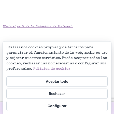
Visita el perfil de La Buhardilla de Pinterest.
Utilizamos cookies propias y de terceros para
garantizar el funcionamiento de la web, medir su uso
La Buhardilla de Noe
y mejorar nuestros servicios. Puede aceptar todas las
cookies, rechazar las no necesarias o configurar sus
preferencias.
Política de cookies
Aceptar todo
Rechazar
© La Buhardilla de Noe 2026
Construido con WooCommerce
.
Configurar
0
Buscar
Buscar