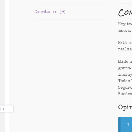
Com
Comentarios (0)
Hoy to
mueve.
Está t
realme
Mide u
gorro.
Incluy
Todas 
Seguro
Puedes
Opi