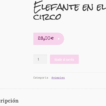
Elefante en el
circo
28,00
€
Elefante
Añadir al carrito
en
el
circo
Categoría:
Animales
cantidad
ripción