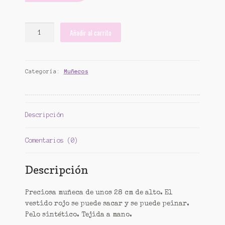
Mi cuenta
Patrones
Muñeca
Añadir al carrito
vestido
Aplique chica
rojo
cantidad
Cesta de ganchillo.
Categoría:
Muñecos
Tienda
Descripción
Comentarios (0)
Descripción
Preciosa muñeca de unos 28 cm de alto. El
vestido rojo se puede sacar y se puede peinar.
Pelo sintético. Tejida a mano.